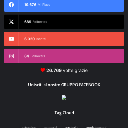
19.676
Mi Piace
689
Followers
6.320
Iscritti
84
Followers
26.769
volte grazie
Unisciti al nostro GRUPPO FACEBOOK
Tag Cloud
asteroide
asteroidi
australia
avvistamenti