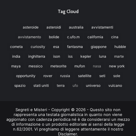
Tag Cloud
asteroide
asteroidi
australia
avvistamenti
avvistamento
bolide
c.ufo.m
california
cina
cometa
curiosity
esa
fantasma
giappone
hubble
india
inghilterra
ison
iss
kepler
luna
marte
maya
messico
meteorite
mufon
nasa
new york
opportunity
rover
russia
satellite
seti
sole
spazio
stati uniti
terra
ufo
universo
vulcano
Segreti e Misteri - Copyright © 2026 - Questo sito non
rappresenta una testata giornalistica in quanto non viene
aggiornato con cadenza periodica né è da considerarsi un mezzo
di informazione o un prodotto editoriale ai sensi della legge
n.62/2001. Vi preghiamo di leggere attentamente il nostro
Disclaimer.