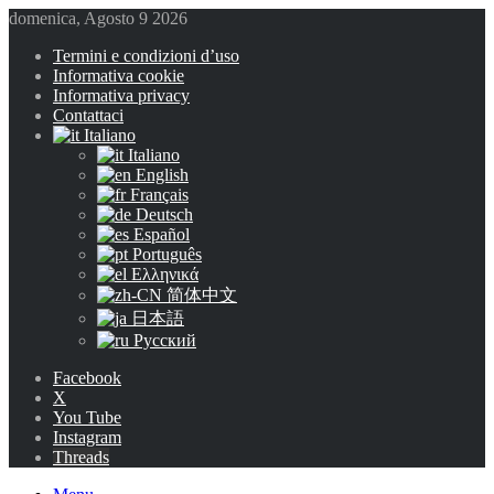
domenica, Agosto 9 2026
Termini e condizioni d’uso
Informativa cookie
Informativa privacy
Contattaci
Italiano
Italiano
English
Français
Deutsch
Español
Português
Ελληνικά
简体中文
日本語
Русский
Facebook
X
You Tube
Instagram
Threads