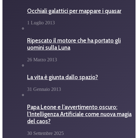
Occhiali galattici per mappare i quasar
1 Luglio 2013
Ripescato il motore che ha portato gli
uomini sulla Luna
26 Marzo 2013
La vita è giunta dallo spazio?
31 Gennaio 2013
Papa Leone e l’avvertimento oscuro:
l’Intelligenza Artificiale come nuova magia
del caos?
30 Settembre 2025