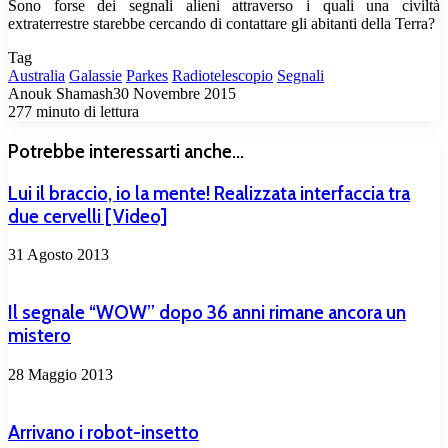
Sono forse dei segnali alieni attraverso i quali una civiltà
extraterrestre starebbe cercando di contattare gli abitanti della Terra?
Tag
Australia
Galassie
Parkes
Radiotelescopio
Segnali
Anouk Shamash
30 Novembre 2015
277
minuto di lettura
Potrebbe interessarti anche...
Lui il braccio, io la mente! Realizzata interfaccia tra
due cervelli [Video]
31 Agosto 2013
Il segnale “WOW” dopo 36 anni rimane ancora un
mistero
28 Maggio 2013
Arrivano i robot-insetto