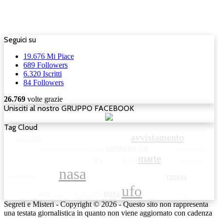
Seguici su
19.676
Mi Piace
689
Followers
6.320
Iscritti
84
Followers
26.769
volte grazie
Unisciti al nostro GRUPPO FACEBOOK
Tag Cloud
avvistamento
asteroide
asteroidi
australia
avvistamenti
bolide
curiosity
esa
c.ufo.m
california
cina
cometa
fantasma
giappone
marte
iss
luna
hubble
india
inghilterra
ison
kepler
maya
messico
nasa
russia
meteorite
mufon
new york
rover
opportunity
satellite
ufo
terra
sole
seti
spazio
stati uniti
universo
vulcano
Segreti e Misteri - Copyright © 2026 - Questo sito non rappresenta
una testata giornalistica in quanto non viene aggiornato con cadenza