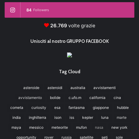
84
Followers
26.769
volte grazie
Unisciti al nostro GRUPPO FACEBOOK
Tag Cloud
asteroide
asteroidi
australia
avvistamenti
avvistamento
bolide
c.ufo.m
california
cina
cometa
curiosity
esa
fantasma
giappone
hubble
india
inghilterra
ison
iss
kepler
luna
marte
maya
messico
meteorite
mufon
nasa
new york
opportunity
rover
russia
satellite
seti
sole