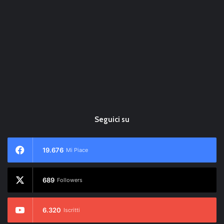
Seguici su
19.676
Mi Piace
689
Followers
6.320
Iscritti