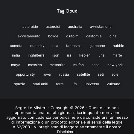
Tag Cloud
asteroide
asteroidi
australia
avvistamenti
avvistamento
bolide
c.ufo.m
california
cina
cometa
curiosity
esa
fantasma
giappone
hubble
india
inghilterra
ison
iss
kepler
luna
marte
maya
messico
meteorite
mufon
nasa
new york
opportunity
rover
russia
satellite
seti
sole
spazio
stati uniti
terra
ufo
universo
vulcano
Segreti e Misteri - Copyright © 2026 - Questo sito non
rappresenta una testata giornalistica in quanto non viene
aggiornato con cadenza periodica né è da considerarsi un mezzo
di informazione o un prodotto editoriale ai sensi della legge
n.62/2001. Vi preghiamo di leggere attentamente il nostro
Disclaimer.