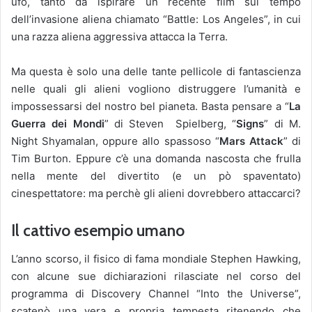
ufo, tanto da ispirare un recente film sul tempo
dell’invasione aliena chiamato “Battle: Los Angeles”, in cui
una razza aliena aggressiva attacca la Terra.
Ma questa è solo una delle tante pellicole di fantascienza
nelle quali gli alieni vogliono distruggere l’umanità e
impossessarsi del nostro bel pianeta. Basta pensare a “
La
Guerra dei Mondi
” di Steven Spielberg, “
Signs
” di M.
Night Shyamalan, oppure allo spassoso “
Mars Attack
” di
Tim Burton. Eppure c’è una domanda nascosta che frulla
nella mente del divertito (e un pò spaventato)
cinespettatore: ma perchè gli alieni dovrebbero attaccarci?
Il cattivo esempio umano
L’anno scorso, il fisico di fama mondiale Stephen Hawking,
con alcune sue dichiarazioni rilasciate nel corso del
programma di Discovery Channel “Into the Universe”,
scatenò una vera e propria tempesta ritenendo che