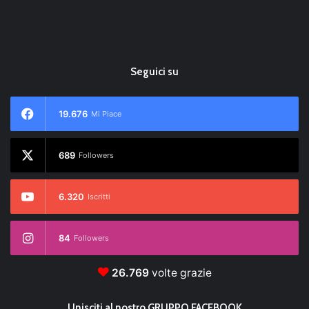
Seguici su
19.676
Mi Piace
689
Followers
6.320
Iscritti
84
Followers
26.769
volte grazie
Unisciti al nostro GRUPPO FACEBOOK