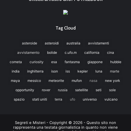
Tag Cloud
asteroide
asteroidi
australia
avvistamenti
avvistamento
bolide
c.ufo.m
california
cina
cometa
curiosity
esa
fantasma
giappone
hubble
india
inghilterra
ison
iss
kepler
luna
marte
maya
messico
meteorite
mufon
nasa
new york
opportunity
rover
russia
satellite
seti
sole
spazio
stati uniti
terra
ufo
universo
vulcano
Segreti e Misteri - Copyright © 2026 - Questo sito non
rappresenta una testata giornalistica in quanto non viene