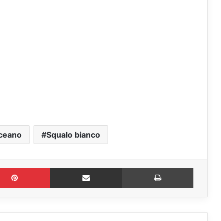
ceano
Squalo bianco
Pinterest
Condividi via mail
Stampa