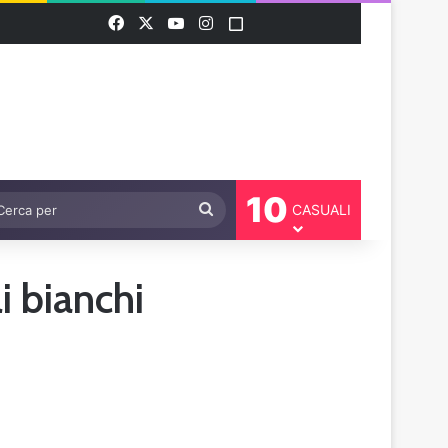
Facebook
X
You Tube
Instagram
Threads
10
bia aspetto
Cerca
CASUALI
per
i bianchi