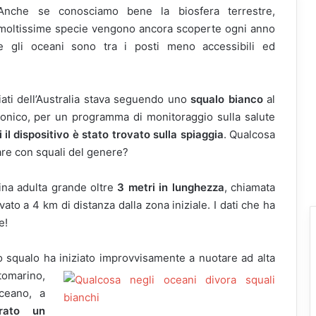
Anche se conosciamo bene la biosfera terrestre,
moltissime specie vengono ancora scoperte ogni anno
e gli oceani sono tra i posti meno accessibili ed
iati dell’Australia stava seguendo uno
squalo bianco
al
tronico, per un programma di monitoraggio sulla salute
il dispositivo è stato trovato sulla spiaggia
. Qualcosa
re con squali del genere?
mina adulta grande oltre
3 metri in lunghezza
, chiamata
vato a 4 km di distanza dalla zona iniziale. I dati che ha
e!
 lo squalo ha iniziato improvvisamente a nuotare ad alta
tomarino,
oceano, a
rato un