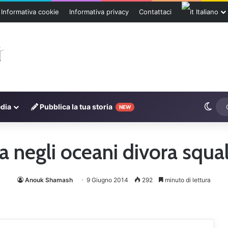
Informativa cookie
Informativa privacy
Contattaci
Italiano
Cam
dia
Pubblica la tua storia
NEW
 negli oceani divora squal
Anouk Shamash
9 Giugno 2014
292
minuto di lettura