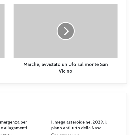
M
a
r
c
h
e
,
a
v
v
Marche, avvistato un Ufo sul monte San
i
Vicino
s
t
a
t
o
u
n
U
emergenza per
Il mega asteroide nel 2029, il
f
 e allagamenti
piano anti-urto della Nasa
o