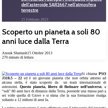
dell’asteroide SAR2667 nell’atmosfera
terrestre
25 Febbraio 2023
Scoperto un pianeta a soli 80
anni luce dalla Terra
Anouk Shamash
15 Ottobre 2013
270
minuto di lettura
Si chiama
PSO
J318.5 – 22
ed è un giovane pianeta che non orbita attorno ad
alcuna stella, è stato scoperto da un team internazionale di
astronomi.
Questo pianeta, libero di fluttuare nell’universo
, a
“soli” 80 anni luce di distanza dalla Terra, possiede una massa pari a
sei volte quella di Giove e si stima che la sua formazione risalga
soltanto a 12 milioni di anni fa.
La prima osservazione è stata effettuata con il telescopio del progetto