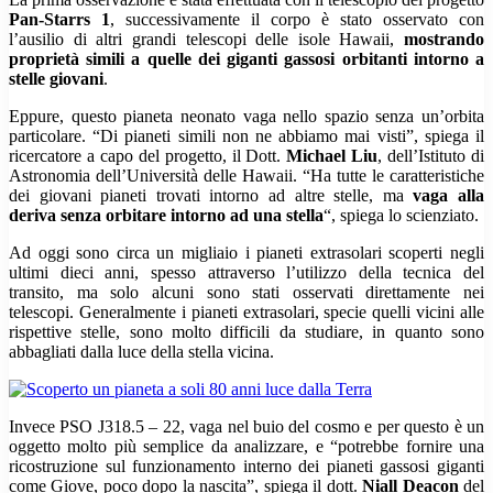
Pan-Starrs 1
, successivamente il corpo è stato osservato con
l’ausilio di altri grandi telescopi delle isole Hawaii,
mostrando
proprietà simili a quelle dei giganti gassosi orbitanti intorno a
stelle giovani
.
Eppure, questo pianeta neonato vaga nello spazio senza un’orbita
particolare. “Di pianeti simili non ne abbiamo mai visti”, spiega il
ricercatore a capo del progetto, il Dott.
Michael Liu
, dell’Istituto di
Astronomia dell’Università delle Hawaii. “Ha tutte le caratteristiche
dei giovani pianeti trovati intorno ad altre stelle, ma
vaga alla
deriva senza orbitare intorno ad una stella
“, spiega lo scienziato.
Ad oggi sono circa un migliaio i pianeti extrasolari scoperti negli
ultimi dieci anni, spesso attraverso l’utilizzo della tecnica del
transito, ma solo alcuni sono stati osservati direttamente nei
telescopi. Generalmente i pianeti extrasolari, specie quelli vicini alle
rispettive stelle, sono molto difficili da studiare, in quanto sono
abbagliati dalla luce della stella vicina.
Invece PSO J318.5 – 22, vaga nel buio del cosmo e per questo è un
oggetto molto più semplice da analizzare, e “potrebbe fornire una
ricostruzione sul funzionamento interno dei pianeti gassosi giganti
come Giove, poco dopo la nascita”, spiega il dott.
Niall Deacon
del