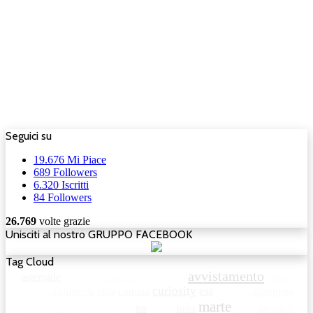
Seguici su
19.676
Mi Piace
689
Followers
6.320
Iscritti
84
Followers
26.769
volte grazie
Unisciti al nostro GRUPPO FACEBOOK
Tag Cloud
avvistamento
asteroide
asteroidi
australia
avvistamenti
bolide
curiosity
esa
c.ufo.m
california
cina
cometa
fantasma
giappone
marte
iss
luna
hubble
india
inghilterra
ison
kepler
maya
messico