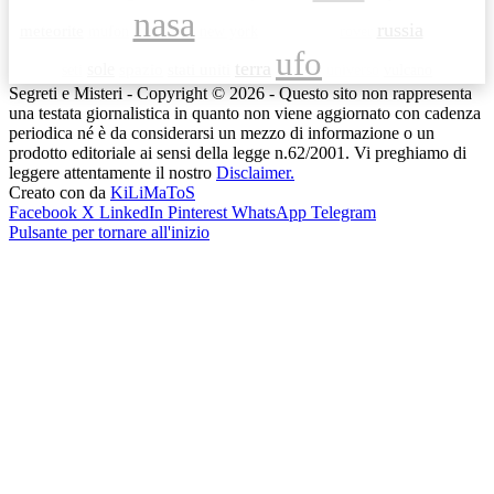
nasa
russia
meteorite
mufon
new york
rover
opportunity
satellite
ufo
terra
sole
seti
spazio
stati uniti
universo
vulcano
Segreti e Misteri - Copyright © 2026 - Questo sito non rappresenta
una testata giornalistica in quanto non viene aggiornato con cadenza
periodica né è da considerarsi un mezzo di informazione o un
prodotto editoriale ai sensi della legge n.62/2001. Vi preghiamo di
leggere attentamente il nostro
Disclaimer.
Creato con
da
KiLiMaToS
Facebook
X
LinkedIn
Pinterest
WhatsApp
Telegram
Pulsante per tornare all'inizio