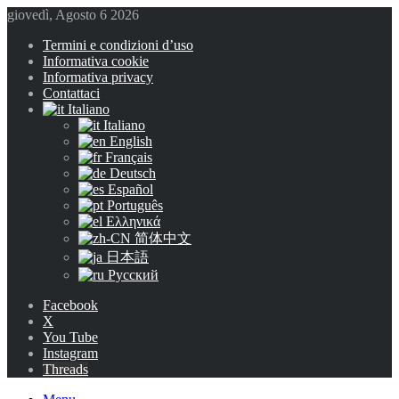
giovedì, Agosto 6 2026
Termini e condizioni d’uso
Informativa cookie
Informativa privacy
Contattaci
Italiano
Italiano
English
Français
Deutsch
Español
Português
Ελληνικά
简体中文
日本語
Русский
Facebook
X
You Tube
Instagram
Threads