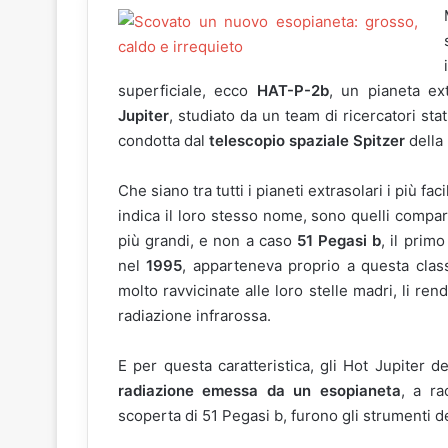
superficiale, ecco
HAT-P-2b
, un pianeta ex
Jupiter
, studiato da un team di ricercatori sta
condotta dal
telescopio spaziale Spitzer
della
Che siano tra tutti i pianeti extrasolari i più f
indica il loro stesso nome, sono quelli compa
più grandi, e non a caso
51 Pegasi b
, il prim
nel
1995
, apparteneva proprio a questa classe
molto ravvicinate alle loro stelle madri, li ren
radiazione infrarossa.
E per questa caratteristica, gli Hot Jupiter 
radiazione emessa da un esopianeta
, a ra
scoperta di 51 Pegasi b, furono gli strumenti d