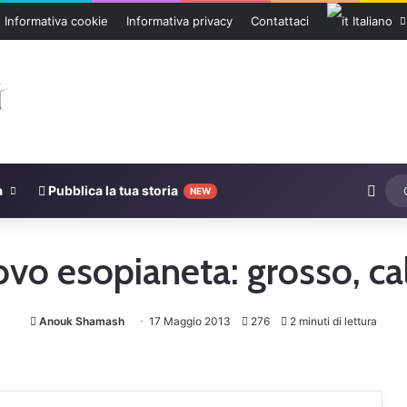
Informativa cookie
Informativa privacy
Contattaci
Italiano
Cam
a
Pubblica la tua storia
NEW
vo esopianeta: grosso, cal
Anouk Shamash
17 Maggio 2013
276
2 minuti di lettura