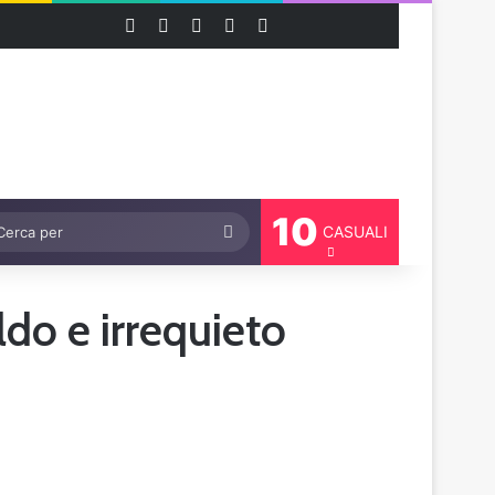
Facebook
X
You Tube
Instagram
Threads
10
bia aspetto
Cerca
CASUALI
per
do e irrequieto