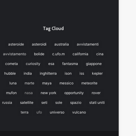
Tag Cloud
asteroide
asteroidi
australia
avvistamenti
avvistamento
bolide
c.ufo.m
california
cina
cometa
curiosity
esa
fantasma
giappone
hubble
india
inghilterra
ison
iss
kepler
luna
marte
maya
messico
meteorite
mufon
nasa
new york
opportunity
rover
russia
satellite
seti
sole
spazio
stati uniti
terra
ufo
universo
vulcano