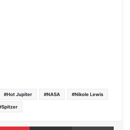
Hot Jupiter
NASA
Nikole Lewis
Spitzer
Pinterest
Condividi via mail
Stampa