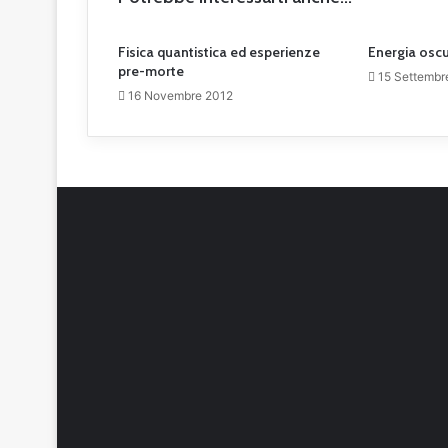
i
o
K
Fisica quantistica ed esperienze
Energia oscu
e
pre-morte
15 Settembr
p
16 Novembre 2012
l
e
r