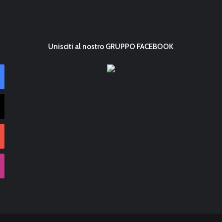
i
o
2
0
Unisciti al nostro GRUPPO FACEBOOK
1
3