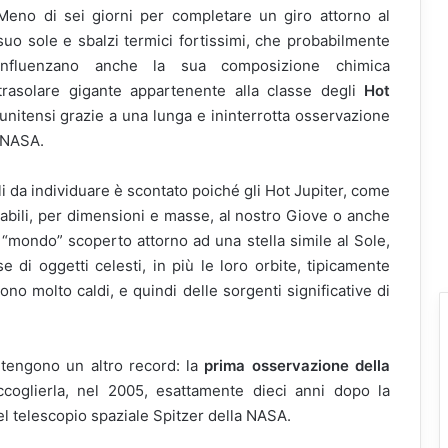
Meno di sei giorni per completare un giro attorno al
suo sole e sbalzi termici fortissimi, che probabilmente
influenzano anche la sua composizione chimica
trasolare gigante appartenente alla classe degli
Hot
tunitensi grazie a una lunga e ininterrotta osservazione
 NASA.
acili da individuare è scontato poiché gli Hot Jupiter, come
rabili, per dimensioni e masse, al nostro Giove o anche
o “mondo” scoperto attorno ad una stella simile al Sole,
 di oggetti celesti, in più le loro orbite, tipicamente
dono molto caldi, e quindi delle sorgenti significative di
detengono un altro record: la
prima osservazione della
ccoglierla, nel 2005, esattamente dieci anni dopo la
el telescopio spaziale Spitzer della NASA.