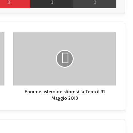
E
n
o
r
m
e
a
s
t
e
Enorme asteroide sfiorerà la Terra il 31
r
Maggio 2013
o
i
d
e
s