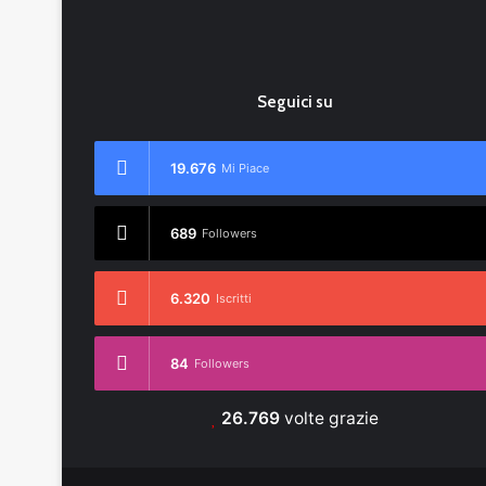
Seguici su
19.676
Mi Piace
689
Followers
6.320
Iscritti
84
Followers
26.769
volte grazie