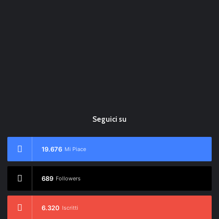
Seguici su
19.676
Mi Piace
689
Followers
6.320
Iscritti