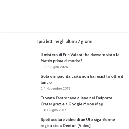
i
o
n
e
[
V
i
I più letti negli ultimi 7 giorni
d
e
Il mistero di Erin Valenti: ha davvero visto la
o
Matrix prima di morire?
]
29 Giugno 2026
Sola e impaurita Laika non ha resistito oltre il
lancio
4 Novembre 2015
Trovata l’astronave aliena nel Delporte
Crater grazie a Google Moon Map
11 Giugno 2017
Spettacolare video di un Ufo sigariforme
registrato a Denton [Video]