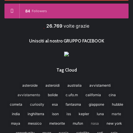
84
Followers
26.769
volte grazie
Unisciti al nostro GRUPPO FACEBOOK
Tag Cloud
asteroide
asteroidi
australia
avvistamenti
avvistamento
bolide
c.ufo.m
california
cina
cometa
curiosity
esa
fantasma
giappone
hubble
india
inghilterra
ison
iss
kepler
luna
marte
maya
messico
meteorite
mufon
nasa
new york
opportunity
rover
russia
satellite
seti
sole