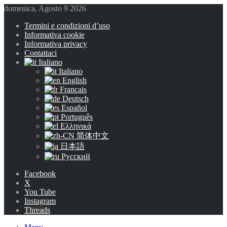
domenica, Agosto 9 2026
Termini e condizioni d’uso
Informativa cookie
Informativa privacy
Contattaci
Italiano
Italiano
English
Français
Deutsch
Español
Português
Ελληνικά
简体中文
日本語
Русский
Facebook
X
You Tube
Instagram
Threads