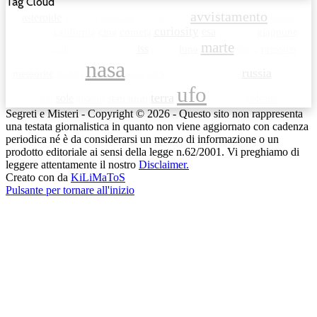
Tag Cloud
avvistamento
asteroide
asteroidi
australia
avvistamenti
bolide
curiosity
esa
c.ufo.m
california
cina
cometa
fantasma
giappone
marte
iss
luna
hubble
india
inghilterra
ison
kepler
maya
messico
nasa
russia
meteorite
mufon
new york
rover
opportunity
satellite
ufo
terra
sole
seti
spazio
stati uniti
universo
vulcano
Segreti e Misteri - Copyright © 2026 - Questo sito non rappresenta
una testata giornalistica in quanto non viene aggiornato con cadenza
periodica né è da considerarsi un mezzo di informazione o un
prodotto editoriale ai sensi della legge n.62/2001. Vi preghiamo di
leggere attentamente il nostro
Disclaimer.
Creato con
da
KiLiMaToS
Pulsante per tornare all'inizio