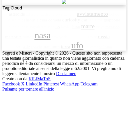
Tag Cloud
avvistamento
asteroide
asteroidi
australia
avvistamenti
bolide
curiosity
esa
c.ufo.m
california
cina
cometa
fantasma
giappone
marte
iss
luna
hubble
india
inghilterra
ison
kepler
maya
messico
nasa
russia
meteorite
mufon
new york
rover
opportunity
satellite
ufo
terra
sole
seti
spazio
stati uniti
universo
vulcano
Segreti e Misteri - Copyright © 2026 - Questo sito non rappresenta
una testata giornalistica in quanto non viene aggiornato con cadenza
periodica né è da considerarsi un mezzo di informazione o un
prodotto editoriale ai sensi della legge n.62/2001. Vi preghiamo di
leggere attentamente il nostro
Disclaimer.
Creato con
da
KiLiMaToS
Facebook
X
LinkedIn
Pinterest
WhatsApp
Telegram
Pulsante per tornare all'inizio