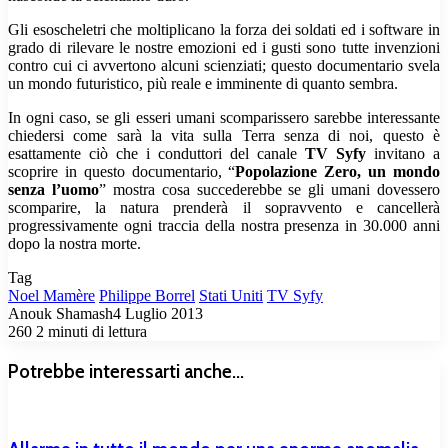
Gli esoscheletri che moltiplicano la forza dei soldati ed i software in
grado di rilevare le nostre emozioni ed i gusti sono tutte invenzioni
contro cui ci avvertono alcuni scienziati; questo documentario svela
un mondo futuristico, più reale e imminente di quanto sembra.
In ogni caso, se gli esseri umani scomparissero sarebbe interessante
chiedersi come sarà la vita sulla Terra senza di noi, questo è
esattamente ciò che i conduttori del canale
TV Syfy
invitano a
scoprire in questo documentario, “
Popolazione Zero, un mondo
senza l’uomo
” mostra cosa succederebbe se gli umani dovessero
scomparire, la natura prenderà il sopravvento e cancellerà
progressivamente ogni traccia della nostra presenza in 30.000 anni
dopo la nostra morte.
Tag
Noel Mamère
Philippe Borrel
Stati Uniti
TV Syfy
Anouk Shamash
4 Luglio 2013
260
2 minuti di lettura
Potrebbe interessarti anche...