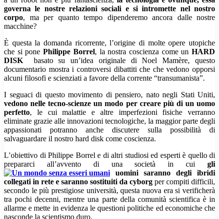
governa le nostre relazioni sociali e si intromette nel nostro
corpo
, ma per quanto tempo dipenderemo ancora dalle nostre
macchine?
È questa la domanda ricorrente, l’origine di molte opere utopiche
che si pone
Philippe Borrel
, la nostra coscienza come un
HARD
DISK
basato su un’idea originale di Noel Mamère, questo
documentario mostra i controversi dibattiti che che vedono opporsi
alcuni filosofi e scienziati a favore della corrente “transumanista”.
I seguaci di questo movimento di pensiero, nato negli Stati Uniti,
vedono nelle tecno-scienze un modo per creare più di un uomo
perfetto
, le cui malattie e altre imperfezioni fisiche verranno
eliminate grazie alle innovazioni tecnologiche, la maggior parte degli
appassionati potranno anche discutere sulla possibilità di
salvaguardare il nostro hard disk come coscienza.
L’obiettivo di Philippe Borrel e di altri studiosi ed esperti è quello di
prepararci all’avvento di una società in cui
gli
uomini saranno degli ibridi
collegati in rete e saranno sostituiti da cyborg
per compiti difficili,
secondo le più prestigiose università, questa nuova era si verificherà
tra pochi decenni, mentre una parte della comunità scientifica è in
allarme e mette in evidenza le questioni politiche ed economiche che
nasconde la scientismo duro.