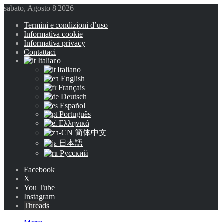
sabato, Agosto 8 2026
Termini e condizioni d’uso
Informativa cookie
Informativa privacy
Contattaci
Italiano
Italiano
English
Français
Deutsch
Español
Português
Ελληνικά
简体中文
日本語
Русский
Facebook
X
You Tube
Instagram
Threads