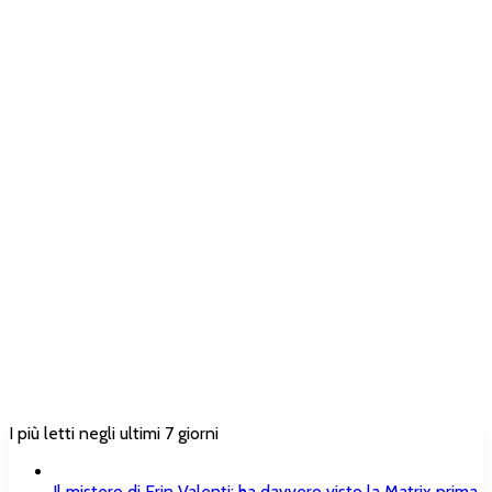
I più letti negli ultimi 7 giorni
Il mistero di Erin Valenti: ha davvero visto la Matrix prima