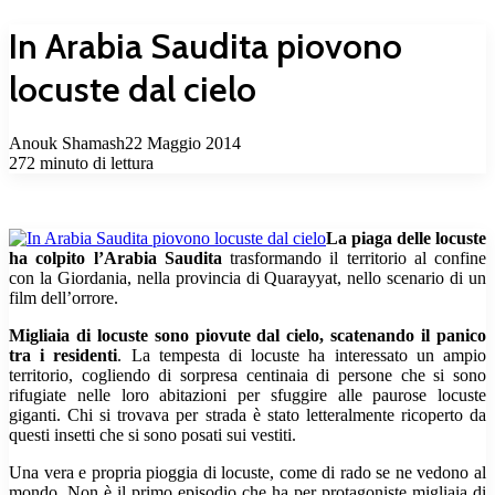
In Arabia Saudita piovono
locuste dal cielo
Anouk Shamash
22 Maggio 2014
272
minuto di lettura
La piaga delle locuste
ha colpito l’Arabia Saudita
trasformando il territorio al confine
con la Giordania, nella provincia di Quarayyat, nello scenario di un
film dell’orrore.
Migliaia di locuste sono piovute dal cielo, scatenando il panico
tra i residenti
. La tempesta di locuste ha interessato un ampio
territorio, cogliendo di sorpresa centinaia di persone che si sono
rifugiate nelle loro abitazioni per sfuggire alle paurose locuste
giganti. Chi si trovava per strada è stato letteralmente ricoperto da
questi insetti che si sono posati sui vestiti.
Una vera e propria pioggia di locuste, come di rado se ne vedono al
mondo. Non è il primo episodio che ha per protagoniste migliaia di