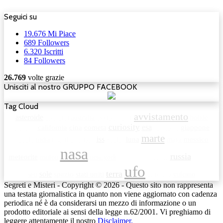
Seguici su
19.676
Mi Piace
689
Followers
6.320
Iscritti
84
Followers
26.769
volte grazie
Unisciti al nostro GRUPPO FACEBOOK
Tag Cloud
avvistamento
asteroide
asteroidi
australia
avvistamenti
bolide
curiosity
esa
c.ufo.m
california
cina
cometa
fantasma
giappone
marte
iss
luna
hubble
india
inghilterra
ison
kepler
maya
messico
nasa
russia
meteorite
mufon
new york
rover
opportunity
satellite
ufo
terra
sole
seti
spazio
stati uniti
universo
vulcano
Segreti e Misteri - Copyright © 2026 - Questo sito non rappresenta
una testata giornalistica in quanto non viene aggiornato con cadenza
periodica né è da considerarsi un mezzo di informazione o un
prodotto editoriale ai sensi della legge n.62/2001. Vi preghiamo di
leggere attentamente il nostro
Disclaimer.