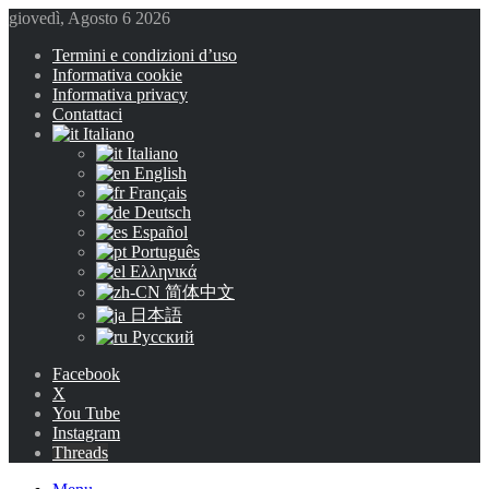
giovedì, Agosto 6 2026
Termini e condizioni d’uso
Informativa cookie
Informativa privacy
Contattaci
Italiano
Italiano
English
Français
Deutsch
Español
Português
Ελληνικά
简体中文
日本語
Русский
Facebook
X
You Tube
Instagram
Threads