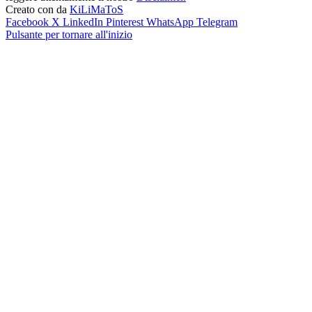
Creato con
da
KiLiMaToS
Facebook
X
LinkedIn
Pinterest
WhatsApp
Telegram
Pulsante per tornare all'inizio