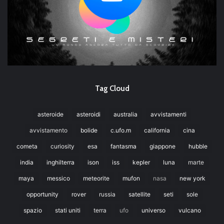
Tag Cloud
asteroide
asteroidi
australia
avvistamenti
avvistamento
bolide
c.ufo.m
california
cina
cometa
curiosity
esa
fantasma
giappone
hubble
india
inghilterra
ison
iss
kepler
luna
marte
maya
messico
meteorite
mufon
nasa
new york
opportunity
rover
russia
satellite
seti
sole
spazio
stati uniti
terra
ufo
universo
vulcano