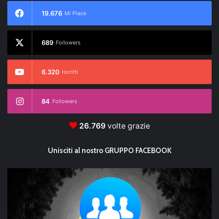
19.676
Mi Piace
689
Followers
6.320
Iscritti
84
Followers
26.769
volte grazie
Unisciti al nostro GRUPPO FACEBOOK